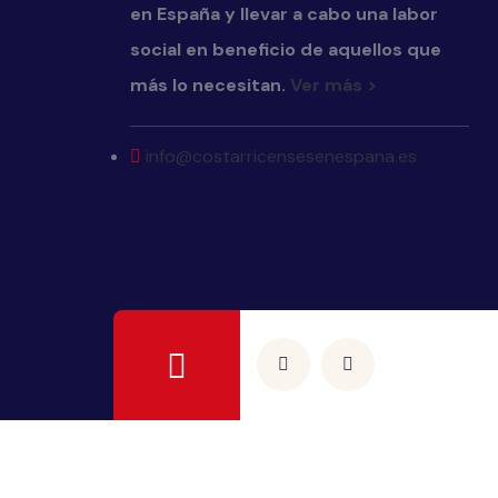
en España y llevar a cabo una labor
social en beneficio de aquellos que
más lo necesitan.
Ver más >
info@costarricensesenespana.es