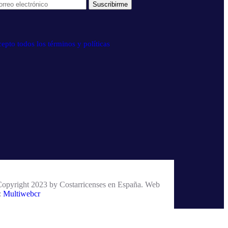
epto todos los términos y políticas
opyright 2023 by Costarricenses en España. Web
:
Multiwebcr