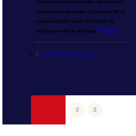
Tenemos como objetivo unir a la colonia de
costarricenses que reside en España y llevar
a cabo una labor social en beneficio de
aquellos que más lo necesitan.
Ver más >
info@costarricensesenespana.es